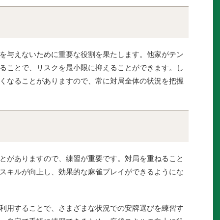
を与えないために重要な役割を果たします。他家がテン
ることで、リスクを最小限に抑えることができます。し
くなることがありますので、常に対局全体の状況を把握
とがありますので、練習が重要です。対局を重ねること
スキルが向上し、効果的な麻雀プレイができるようにな
利用することで、さまざまな状況での安牌選びを練習す