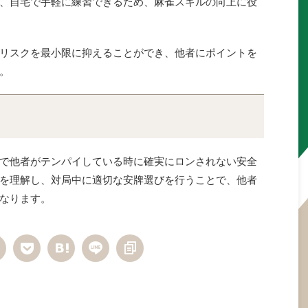
、自宅で手軽に練習できるため、麻雀スキルの向上に役
リスクを最小限に抑えることができ、他者にポイントを
。
で他者がテンパイしている時に確実にロンされない安全
を理解し、対局中に適切な安牌選びを行うことで、他者
なります。