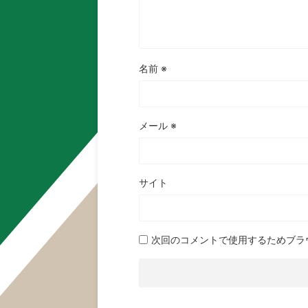
名前
※
メール
※
サイト
次回のコメントで使用するためブラ