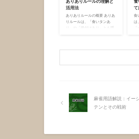
ありありルールの理解と
食
な
南、西、北の四つの風牌を裏
活用法
て
を
向きにして混ぜます。次に、
ありありルールの概要 ありあ
食
れ
プレイヤー全員が1枚ずつ牌を
りルールは、「食いタンあ
は
た
引きます。引いた牌に応じ
り」や「後付けあり」とも呼
「
葉
て、プレイヤーは以下の席に
ばれ、麻雀において特定の条
る
の
座ります。 仮東（カリトン）
件下で特定の役が成立するル
す
は
の役割 東風牌（トン）を引い
ールです。このルールは麻雀
が
用
たプレイヤーは仮東（カリト
のバリエーションの一つであ
る
レ
ン）となり、好きな席に座る
り、地域やプレイグループに
も
ことがで ...
よっては採用されていること
成
があります。 食いタンあり 食
成
いタンありとは、「チー」や
ル
「ポン」で鳴いて成立させた
「
状態のタンヤオが認められる
合
ルールです。通常のタンヤオ
成
麻雀用語解説：イー
は門前の状態でしか成立しま
の
テンとその戦術
せんが、ありありルールの場
ヤ
合、鳴いた状態でもタンヤオ
め
が成立します。これにより、
い
手役の幅が広がり、より多彩
る
な戦術が可能 ...
を狙