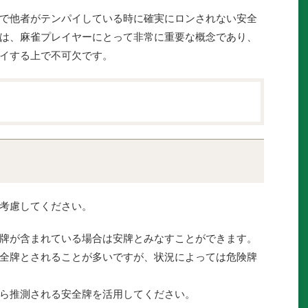
で他者がテンパイしている時に確実にロンされない安全
は、麻雀プレイヤーにとって非常に重要な概念であり、
イする上で不可欠です。
考慮してください。
牌が含まれている場合は安牌とみなすことができます。
全牌とされることが多いですが、状況によっては危険牌
ら推測される安全牌を活用してください。