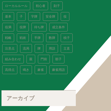
ローカルルール
初心者
刻子
基本
子
字牌
安全牌
役
役満
役牌
待ち牌
成立条件
戦略
戦術
手牌
数牌
槓子
注意点
流局
牌
用語
立直
組み合わせ
親
門前
順子
高得点
鳴き
麻雀
麻雀用語
アーカイブ