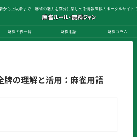
者から上級者まで、麻雀の魅力を存分に楽しめる情報満載のポータルサイト
麻雀の役一覧
麻雀用語
麻雀コラム
全牌の理解と活用：麻雀用語