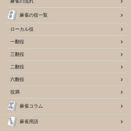
麻雀の流れ
麻雀の役一覧
ローカル役
一翻役
三翻役
二翻役
六翻役
役満
麻雀コラム
麻雀用語