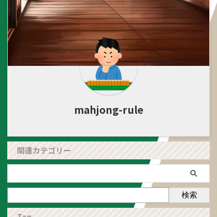
mahjong-rule
関連カテゴリー
検索
Tag