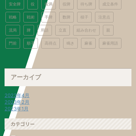
安全牌
役
役満
役牌
待ち牌
成立条件
戦略
戦術
手牌
数牌
槓子
注意点
流局
牌
用語
立直
組み合わせ
親
門前
順子
高得点
鳴き
麻雀
麻雀用語
アーカイブ
2023年4月
2023年2月
2023年1月
カテゴリー