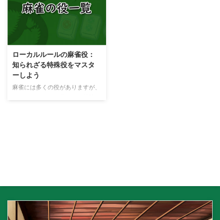
の成立条件 どんな場合に13飜以
ンヤオ、チートイツの3つの役を
上が成立するのか？ 下記にリー
組み合わせた特殊な役です。その
チ、ドラを含まずに13飜以上が
ため、これらの役と同時に成立す
成立する形を作ってみました。
ることはありません。大車輪が成
ロンアガリ！
立した場合、役満として扱われま
ローカルルールの麻雀役：
数え役満を狙うポイント 複合す
す。 大車輪の達成難易度 大車輪
知られざる特殊役をマスタ
る全ての役 小三元（ショウサン
は役満の中でも比較的達成しやす
ーしよう
ゲン）・・・2飜 混一色（ホンイ
い部類に入りますが、それでも他
ツ）・・・3飜 白・・・1飜
の一般的な役に比べると達成難易
麻雀には多くの役がありますが、
中・・・1飜 混老頭（ホンロウト
度は高いです。成立条件が厳しい
ローカルルールで使われる特殊な
ウ）・・・2飜 対々和（トイト
ため、大車輪を狙う際は注意が必
役も存在します。これらの役は正
イ）・・・2飜 三 ...
要です。状況や相手の手を読みな
式な大会では採用されないことが
がら、適切なタイミングで切り替
多いですが、一般的に使われるも
える ...
のを紹介していきます。麻雀牌画
像を使いながら、役の説明を行い
ます。 大車輪（ダイシャリン）
大車輪は地域によってローカルル
ールで使われる特殊なアガリ役で
す。大車輪の成立条件は、手牌が
すべてチャンタ（老頭牌と么九牌
のみで構成される手）であること
です。大車輪は役満とされること