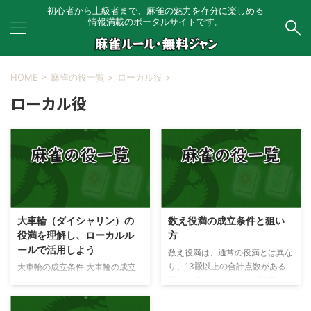
初心者から上級者まで、麻雀の魅力を存分に楽しめる
情報満載のポータルサイトです。
HOME
>
麻雀の役一覧
>
ローカル役
>
ローカル役
大車輪（ダイシャリン）の
数え役満の成立条件と狙い
役満を理解し、ローカルル
方
ールで活用しよう
数え役満は、通常の役満とは異な
り、13飜以上の合計点数がある
大車輪の成立条件 大車輪の成立
場合に成立します。この記事で
条件は以下の通りです。
は、数え役満の成立条件と狙い方
大車輪と他の役と
について説明します。 数え役満
の関係 大車輪は、チンイツ、タ