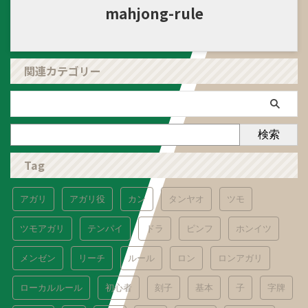
mahjong-rule
関連カテゴリー
検索
Tag
アガリ
アガリ役
カン
タンヤオ
ツモ
ツモアガリ
テンパイ
ドラ
ピンフ
ホンイツ
メンゼン
リーチ
ルール
ロン
ロンアガリ
ローカルルール
初心者
刻子
基本
子
字牌