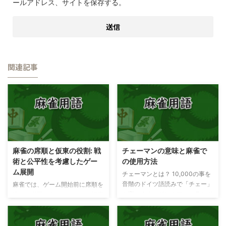
ールアドレス、サイトを保存する。
関連記事
麻雀の席順と仮東の役割: 戦
チェーマンの意味と麻雀で
術と公平性を考慮したゲー
の使用方法
ム展開
チェーマンとは？ 10,000の事を
音階のドイツ語読みで「チェー」
麻雀では、ゲーム開始前に席順を
と言います。ドレミファソラシド
決める必要があります。この記事
の「ド」の部分。一般的に５「ゲ
では、席順決定の方法と、仮東
ーマン」以上は使いません。１：
（カリトン）と呼ばれる特別な役
チェーマン（ド）、２：デーマン
割について説明します。また、麻