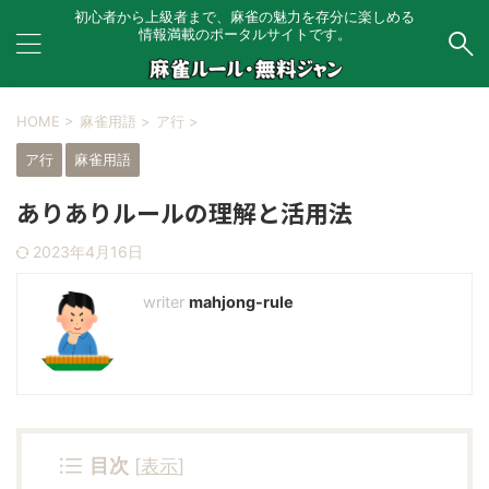
初心者から上級者まで、麻雀の魅力を存分に楽しめる
情報満載のポータルサイトです。
HOME
>
麻雀用語
>
ア行
>
ア行
麻雀用語
ありありルールの理解と活用法
2023年4月16日
mahjong-rule
目次
[
表示
]