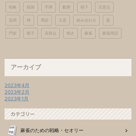
戦略
戦術
手牌
数牌
槓子
注意点
流局
牌
用語
立直
組み合わせ
親
門前
順子
高得点
鳴き
麻雀
麻雀用語
アーカイブ
2023年4月
2023年2月
2023年1月
カテゴリー
麻雀のための戦略・セオリー