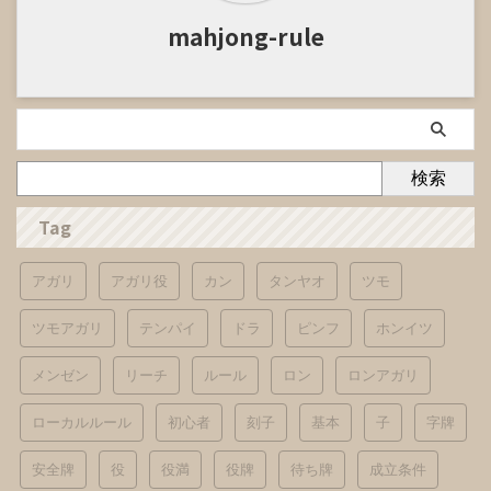
mahjong-rule
検索
Tag
アガリ
アガリ役
カン
タンヤオ
ツモ
ツモアガリ
テンパイ
ドラ
ピンフ
ホンイツ
メンゼン
リーチ
ルール
ロン
ロンアガリ
ローカルルール
初心者
刻子
基本
子
字牌
安全牌
役
役満
役牌
待ち牌
成立条件