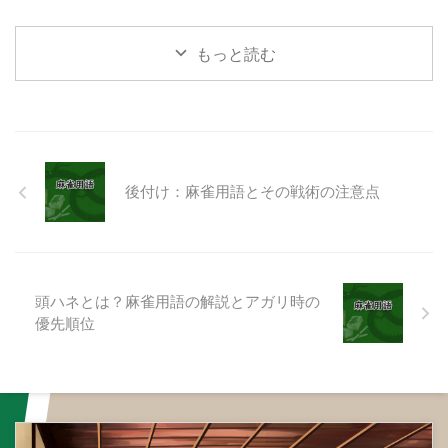
ダブロン（二人が同時にロン） ...
とが重要です。 食いタンを狙う
す。ありありルールでは、後付け
ポイ ...
によって役が成立すると、その手
は有効となります。後付けは、特
もっと読む
定の戦術や状況において有益なプ
レイとなることがあります。 後
付けのメリット 後付けを利用す
ることで、より高い得点の役を狙
うことができます。また、手牌を
組み替えることで、他のプレイヤ
後付け：麻雀用語とその戦術の注意点
ーがどのような役を狙っているの
かを隠すことができます。これに
より、他のプレイヤーが自分の手
牌の状況を予測しづらくなり、自
分 ...
頭ハネとは？麻雀用語の解説とアガリ時の
優先順位