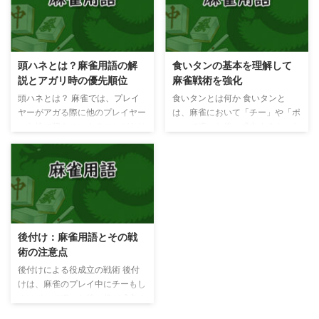
（レ）、３：エーマン（ミ）、
雀牌を活用したイメージも取り入
４：エフマン（ファ）、５：ゲー
れています。 席順決定の方法 麻
マン（ソ）、など。もともと麻雀
雀の席順決定は、通常、牌を使っ
用語ではなく、音楽業界でギャラ
て行われます。まず、東、南、
頭ハネとは？麻雀用語の解
食いタンの基本を理解して
の話をする際にお客さんに気づか
西、北の四つの風牌を裏向きにし
説とアガリ時の優先順位
麻雀戦術を強化
れないようにお金の話をするため
て混ぜます。次に、プレイヤー全
の隠語として広まった言葉です。
員が1枚ずつ牌を引きます。引い
頭ハネとは？ 麻雀では、プレイ
食いタンとは何か 食いタンと
麻雀でのチェーマンの使用 麻雀
た牌に応じて、プレイヤーは以下
ヤーがアガる際に他のプレイヤー
は、麻雀において「チー」や「ポ
では、チェーマンは賭け金や点棒
の席に座ります。 仮東（カリト
から捨て牌をロンすることがあり
ン」で鳴いた後に成立するタンヤ
の交換時に使用されることがあり
ン）の役割 東風牌（トン）を引
ます。しかし、複数のプレイヤー
オのことを指します。タンヤオ
ます。プレイヤーはチェー ...
いたプレイヤーは仮東（カリト
が同時にロンを宣言した場合、頭
は、すべての牌が2-8の数牌で構
ン）となり、好きな席に座ること
ハネというルールが適用されるこ
成されている役で、鳴いた状態で
がで ...
とがあります。 頭ハネの優先順
あっても成立することがありま
位 頭ハネでは、アガリの優先順
す。 成立条件とルール 食いタン
位が振り込んだプレイヤー（捨て
が成立するかどうかは、麻雀のル
牌を出したプレイヤー）から反時
ールによって異なります。「あり
後付け：麻雀用語とその戦
計回りに決まります。具体的には
あり」のルールの場合、鳴いた状
術の注意点
以下の順番で優先権が与えられま
態のタンヤオが成立しますが、
す。 したがって、ロンアガリし
「なしなし」のルールでは、鳴い
後付けによる役成立の戦術 後付
た人からの位置で言うと、左側の
てもタンヤオは成立しません。そ
けは、麻雀のプレイ中にチーもし
人（上家）に優先権があります。
のため、どのルールでプレイして
くはポンで鳴いた後、役が成立す
ダブロン・トリプルロンの場合
いるかを確認し、戦術を立てるこ
るように手を組み替えることで