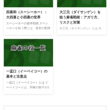
ドラが多い時などは積極的に狙っ
ます。 大車輪（ダイシャリン）
てみるのもいいと思います。 ポ
大車輪は地域によってローカルル
四喜和（スーシーホー）：
大三元（ダイサンゲン）を
ンせずにこの形を作ってツモであ
ールで使われる特殊なアガリ役で
大四喜と小四喜の世界
狙う麻雀戦術：アガリ方、
がれば、四暗刻という役満となり
す。大車輪の成立条件は、手牌が
リスクと対策
ます。 こんな役との複合が可能
すべてチャンタ（老頭牌と么九牌
スーシーホーの基本戦術 スーシ
です。 タンヤオとの複合・・・
のみで構成される手）であること
ーホーを狙う際には、最初の配牌
大三元（ダイサンゲン）とは 大
タンヤオとは2〜8の数牌（シュ
です。大車輪は役満とされること
から風牌が多く含まれていること
三元（ダイサンゲン）とは、役満
ーパイ）だけでそろえるアガリ役
が多いですが、地域によっては満
が理想的です。特に、大四喜や小
のひとつで、 の3種類をす
ポン ポン ポン ホントウ ...
貫とされる場合もあります。 人
四喜を目指す場合、風牌を優先的
べて刻子（コーツ）または槓子
和（レンホー） 人和は子のみ ...
に集める戦術が有効です。 大四
（カンツ）でそろえるアガリ役で
喜（ダイスーシー） 大
す。 いずれかが2枚しかないとき
四喜（ダイスーシー）とは風牌
（それが雀頭となる場合）は小三
（東南西北）の4種類が全て刻子
元（ショウサンゲン）となりま
（コーツ）か槓子（カンツ）とな
す。鳴かずに作るのは困難で、か
一盃口（イーペイコー）の
る役です。ローカルルールによっ
といって鳴けばすぐに警戒されて
基本と注意点
てはダブル役満を採用する場合が
しまうため、滅多にアガルことが
あります。 小四喜（ショウスー
できない貴重な手です。
一盃口（イーペイコー）とは イ
シー） 小四喜（ショウ
大三元のアガリ方 大三
ーペイコーとは、同種の順子が2
スーシー）とは風牌（東南西北）
元を狙う場合、手役が完成するま
つある場合に成立するアガリ役で
の4種類のうち3つを刻子（コー
で他のプレイヤーに悟られないよ
す。 門前（メンゼン）でないと
ツ）か槓子（カンツ）で揃え、 ...
うにプレイすることが重要です。
成立しません。一般高とも表記さ
鳴かずに手を進められる場合が理
れれ一色二順という別名もありま