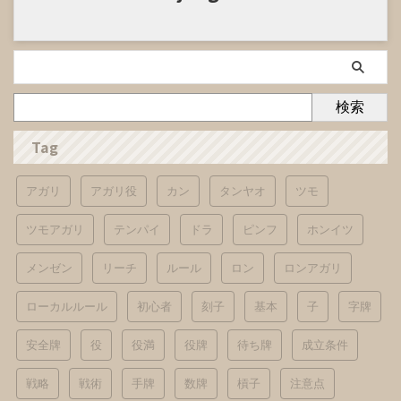
検索
Tag
アガリ
アガリ役
カン
タンヤオ
ツモ
ツモアガリ
テンパイ
ドラ
ピンフ
ホンイツ
メンゼン
リーチ
ルール
ロン
ロンアガリ
ローカルルール
初心者
刻子
基本
子
字牌
安全牌
役
役満
役牌
待ち牌
成立条件
戦略
戦術
手牌
数牌
槓子
注意点