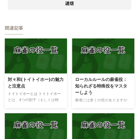
関連記事
対々和(トイトイホー)の魅力
ローカルルールの麻雀役：
と注意点
知られざる特殊役をマスタ
ーしよう
トイトイホーとは トイトイホー
とは、4つの刻子（もしくは槓
麻雀には多くの役がありますが、
子）とアタマという形で和了した
ローカルルールで使われる特殊な
時に成立するアガリ役です。 ポ
役も存在します。これらの役は正
ン、カンしても大丈夫なので作り
式な大会では採用されないことが
やすい手となります。 ポン ポン
多いですが、一般的に使われるも
ポンして作れるので、配牌の時に
のを紹介していきます。麻雀牌画
字牌の対子（トイツ）が多い時、
像を使いながら、役の説明を行い