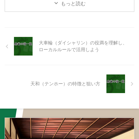
想です ...
す。 同種の順子 同種の順子 タ
もっと読む
ンヤオや平和（ピンフ）などと絡
みやすい役なので、覚えておくと
役に立ちます。 同種の順子 同種
の順子 待ち牌によってイー
ペイコーとならない場合もありま
す。 同種の順子 同種の順子
大車輪（ダイシャリン）の役満を理解し、
この場合、かでアガリとなります
ローカルルールで活用しよう
が、でアガル場合は、同種の順子
が2つとならないので、イーペイ
コーは成り立ち ...
天和（テンホー）の特徴と狙い方