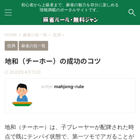
初心者から上級者まで、麻雀の魅力を存分に楽しめる
情報満載のポータルサイトです。
HOME
>
麻雀の役一覧
>
役満
>
役満
麻雀の役一覧
地和（チーホー）の成功のコツ
2023年4月15日
mahjong-rule
地和（チーホー）は、子プレーヤーが配牌された時
点で既にテンパイ状態で、第一ツモでアガることが