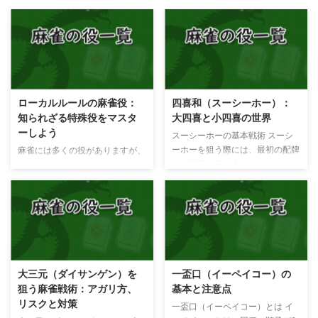
ローカルルールの麻雀役：
四喜和（スーシーホー）：
知られざる特殊役をマスタ
大四喜と小四喜の世界
ーしよう
スーシーホーの基本戦術 スーシ
ーホーを狙う際には、最初の配牌
麻雀には多くの役がありますが、
から風牌が多く含まれていること
ローカルルールで使われる特殊な
が理想的です。特に、大四喜や小
役も存在します。これらの役は正
四喜を目指す場合、風牌を優先的
式な大会では採用されないことが
に集める戦術が有効です。 大四
多いですが、一般的に使われるも
喜（ダイスーシー） 大
のを紹介していきます。麻雀牌画
四喜（ダイスーシー）とは風牌
像を使いながら、役の説明を行い
（東南西北）の4種類が全て刻子
ます。 大車輪（ダイシャリン）
（コーツ）か槓子（カンツ）とな
大車輪は地域によってローカルル
大三元（ダイサンゲン）を
一盃口（イーペイコー）の
る役です。ローカルルールによっ
ールで使われる特殊なアガリ役で
狙う麻雀戦術：アガリ方、
基本と注意点
てはダブル役満を採用する場合が
す。大車輪の成立条件は、手牌が
リスクと対策
あります。 小四喜（ショウスー
すべてチャンタ（老頭牌と么九牌
一盃口（イーペイコー）とは イ