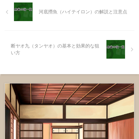
す！ 上の例のテン
河底撈魚（ハイテイロン）の解説と注意点
パイの場合の待ち牌は、 と
です。 チンイツなのに待ちがに
少ない方です。 上の例
のテンパイの場合の待ち牌は、
と と と です。 チ ...
断ヤオ九（タンヤオ）の基本と効果的な狙
い方