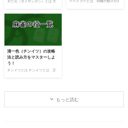
シー） 小四喜（ショウ
のみで構成される手）であること
ーペイコーとは、同種の順子が2
大三元（ダイサンゲン）とは 大
スーシー）とは風牌（東南西北）
です。大車輪は役満とされること
つある場合に成立するアガリ役で
三元（ダイサンゲン）とは、役満
の4種類のうち3つを刻子（コー
が多いですが、地域によっては満
す。 門前（メンゼン）でないと
のひとつで、 の3種類をす
ツ）か槓子（カンツ）で揃え、 ...
貫とされる場合もあります。 人
成立しません。一般高とも表記さ
べて刻子（コーツ）または槓子
和（レンホー） 人和は子のみ ...
れれ一色二順という別名もありま
（カンツ）でそろえるアガリ役で
す。 同種の順子 同種の順子 タ
す。 いずれかが2枚しかないとき
ンヤオや平和（ピンフ）などと絡
（それが雀頭となる場合）は小三
みやすい役なので、覚えておくと
元（ショウサンゲン）となりま
役に立ちます。 同種の順子 同種
す。鳴かずに作るのは困難で、か
清一色（チンイツ）の攻略
の順子 待ち牌によってイー
といって鳴けばすぐに警戒されて
法と読み方をマスターしよ
ペイコーとならない場合もありま
しまうため、滅多にアガルことが
う！
す。 同種の順子 同種の順子
できない貴重な手です。
この場合、かでアガリとなります
大三元のアガリ方 大三
チンイツとは チンイツとは、正
が、でアガル場合は、同種の順子
元を狙う場合、手役が完成するま
式名を清一色（チンイーソー)と
が2つとならないので、イーペイ
で他のプレイヤーに悟られないよ
呼び、萬子、索子、筒子のどれか
コーは成り立ち ...
うにプレイすることが重要です。
一種の牌だけでそろえるアガリ役
鳴かずに手を進められる場合が理
です。メンゼンで作ると 6飜役、
想です ...
ポン、チーしてアガルと5飜役に
もっと読む
食い下がります。 同じ種類の数
牌（シューパイ）だけで揃えるた
め、待ち牌が多く複雑なテンパイ
となる場合がほとんどです。
こんな待ちがありま