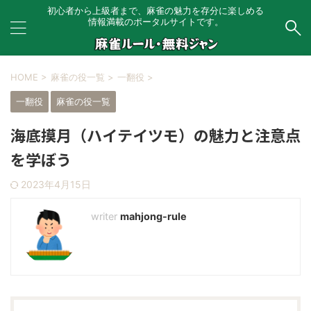
初心者から上級者まで、麻雀の魅力を存分に楽しめる
情報満載のポータルサイトです。
HOME
>
麻雀の役一覧
>
一翻役
>
一翻役
麻雀の役一覧
海底摸月（ハイテイツモ）の魅力と注意点
を学ぼう
2023年4月15日
mahjong-rule