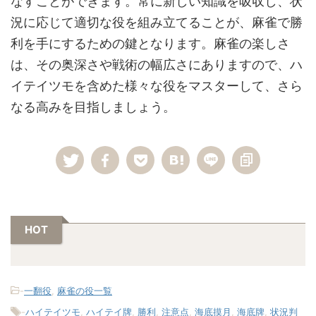
なすことができます。常に新しい知識を吸収し、状
況に応じて適切な役を組み立てることが、麻雀で勝
利を手にするための鍵となります。麻雀の楽しさ
は、その奥深さや戦術の幅広さにありますので、ハ
イテイツモを含めた様々な役をマスターして、さら
なる高みを目指しましょう。
HOT
-
一翻役
,
麻雀の役一覧
-
ハイテイツモ
,
ハイテイ牌
,
勝利
,
注意点
,
海底摸月
,
海底牌
,
状況判