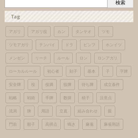
検索
Tag
アガリ
アガリ役
カン
タンヤオ
ツモ
ツモアガリ
テンパイ
ドラ
ピンフ
ホンイツ
メンゼン
リーチ
ルール
ロン
ロンアガリ
ローカルルール
初心者
刻子
基本
子
字牌
安全牌
役
役満
役牌
待ち牌
成立条件
戦略
戦術
手牌
数牌
槓子
注意点
流局
牌
用語
立直
組み合わせ
親
門前
順子
高得点
鳴き
麻雀
麻雀用語