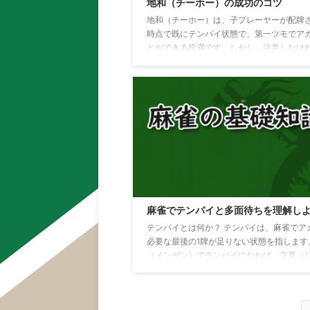
地和（チーホー）の成功のコツ
地和（チーホー）は、子プレーヤーが配牌
時点で既にテンパイ状態で、第一ツモでア
とができる役満です。しかし、注意しなけ
らないのは、第一ツモの前に他のプレーヤ
ン、チー、カンを行うと、地和は成立しま
そのため、相手のアクションに気を付けな
地和を狙うことが重要です。 子のみに適応
役満で、配牌された時点の13枚の牌で既に
イとなっていて、第一ツモでアガルと成立
す。 理牌（リーパイ）後 が第一
でアガリ！ 地和（チーホー）の効果的な狙
和（チーホー）は ...
麻雀でテンパイと多面待ちを理解し
テンパイとは何か？ テンパイは、麻雀でア
必要な最後の1牌が足りない状態を指します
（メンゼン）でテンパイになれば、立直（
チ）が可能です。テンパイではない状態を
ンと呼びます。 麻雀の両面（リャンメン）
種類 両面待ちにはいくつかの種類がありま