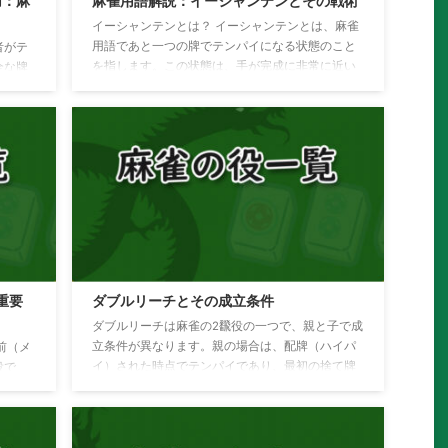
用：麻
麻雀用語解説：イーシャンテンとその戦術
イーシャンテンとは？ イーシャンテンとは、麻雀
用語であと一つの牌でテンパイになる状態のこと
者がテ
を指します。この状態は、手が完成に非常に近い
全な牌
ため、適切な戦術を取ることで勝利に近づくこと
プレイ
ができます。 イーシャンテンの戦術 イーシャンテ
者にポ
ンの状態では、次の牌でテンパイになる可能性が
可欠で
高いため、以下のような戦術を取ることが効果的
下のポイ
です。 イーシャンテンの判断基準 イーシャンテン
確認
の状態を判断するためには、手牌の形や待ち牌の
安牌と
数を考慮することが重要です。また、場の状況や
牌）
対戦相手の動きにも注意を払い、自分の手を最適
すが、
化することが求め ...
す。裏
重要
ダブルリーチとその成立条件
ダブルリーチは麻雀の2飜役の一つで、親と子で成
立条件が異なります。親の場合は、配牌（ハイパ
前（メ
イ）された時点でテンパイであり、最初の捨て牌
役で
でリーチをかけることでダブルリーチが成立しま
上手く
す。一方、子の場合は、配牌された時点で一向聴
高まり
（イーシャンテン）であり、ポン・チー・カンの
ために
ない最初のツモ牌でテンパイになり、最初の捨て
ない状