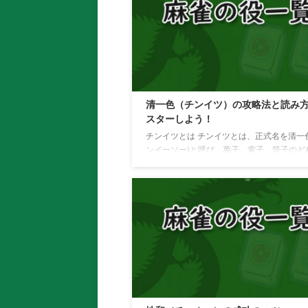
態であることが必要です。立直は面前の条
たすことで1翻の役となります。 立直（リ
実例 ↑自分で持ってきた牌
えばこの場合、面前（メンゼン）であれば
捨てれば+が待ち牌となるテンパイとなり
あなたは「 ...
清一色（チンイツ）の攻略法と読み
スターしよう！
チンイツとは チンイツとは、正式名を清一
ンイーソー)と呼び、萬子、索子、筒子のど
種の牌だけでそろえるアガリ役です。メン
作ると 6飜役、ポン、チーしてアガルと5飜
い下がります。 同じ種類の数牌（シューパ
けで揃えるため、待ち牌が多く複雑なテン
なる場合がほとんどです。 こんな
あります！ 上の例のテンパイ
の待ち牌は、 と です。 チンイツなの
がに少ない方です。 上の例のテン
場合の待ち牌は、 と と と です
...