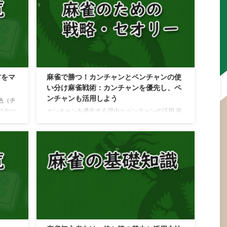
牌でリーチをかけることでダブルリーチが成立し
件を満
ます。 ダブルリーチの魅力 ダブルリーチはレアな
ーチ）の
役であり、経験したことが少ないプレイヤーも多
↑ 例
いでしょう。しかし、成立すると2飜も得られるた
、 を
め、点数が大幅にア ...
ます。
方をマ
麻雀で勝つ！カンチャンとペンチャンの使
い分け麻雀戦術：カンチャンを優先し、ペ
ンチャンも活用しよう
色（チ
れか一
カンチャンを優先する理由とペンチャンの活用 麻
ゼンで
雀において、待ち牌の選択肢が多いほどテンパイ
役に食
しやすくなります。カンチャンとペンチャンの違
イ）だ
いを理解し、適切に利用することが勝率アップに
パイと
繋がります。 カンチャンの利点 カンチャンは2枚
待ちが
の数牌間の牌を待つ待ちで、リャンメン待ちやリ
の場合
ャンカン形に発展しやすいという利点がありま
に待ち
す。これにより、より多くの待ち牌が存在し、テ
パイの
ンパイしやすくなります。 ペンチャンの活用方法
。 チ
ペンチャンは1・2または8・9の数牌があり、
「3」か「7」を待つ待ちです。 待ち牌 待ち牌 ま
ずこのペンチ ...