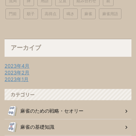
流局
牌
用語
立直
組み合わせ
親
門前
順子
高得点
鳴き
麻雀
麻雀用語
アーカイブ
2023年4月
2023年2月
2023年1月
カテゴリー
麻雀のための戦略・セオリー
麻雀の基礎知識