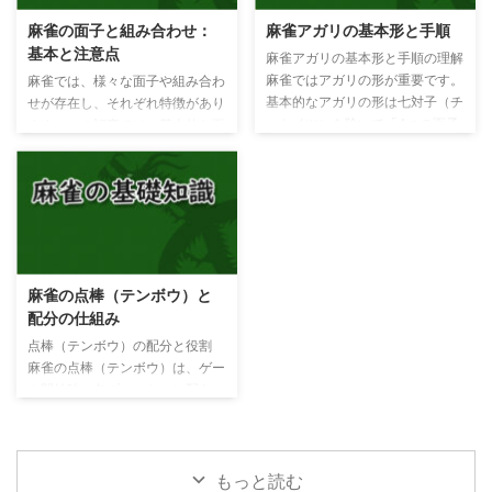
点と違い 麻雀とポーカーは共に
パイ）は、数字で表される牌で、
麻雀の面子と組み合わせ：
麻雀アガリの基本形と手順
手札の技を競い、勝敗が決まる点
以下の3つのグループに分かれて
基本と注意点
が類似しています。ただし、麻雀
います。 万子（ワンヅ）索子
麻雀アガリの基本形と手順の理解
では牌（パイ）を使い、手札は常
（ソーヅ）筒子（ピンヅ）それぞ
麻雀ではアガリの形が重要です。
麻雀では、様々な面子や組み合わ
に13枚です。ポーカーの技は役
れのグループは、1から9までの数
基本的なアガリの形は七対子（チ
せが存在し、それぞれ特徴があり
と呼ばれますが、麻雀では「役
字が付いた牌で構成されていま
ートイツ）を除いて「4つの面子
ます。この記事では、基本的な面
（ヤク）」と呼ばれます。また、
す。 万子（ワンヅ） イーワン リ
（メンツ）」+「1つのアタマ」
子や組み合わせの種類と呼び方を
麻雀の役は複数同時に換算できる
ャンワン サンワン スーワン ...
となります。この記事では、アガ
解説します。また、注意点や初心
点 ...
リの基本形と手順について解説し
者が陥りがちな間違いもご紹介し
ます。 アガリの基本形 アガリの
ます。 面子（メンツ）とその種
基本形は以下のようになります。
類 麻雀では、牌の組み合わせを
面子（メンツ） 面子（メンツ）
面子（メンツ）と呼びます。面子
面子（メンツ） 面子（メンツ）
は主に刻子（コーツ）、槓子（カ
麻雀の点棒（テンボウ）と
アタマ ロン 面子（メンツ） 面子
ンツ）、順子（ジュンツ）、塔子
配分の仕組み
（メンツ） 面子（メンツ） 面子
（ターツ）、対子（トイツ）の5
（メンツ） アタマ ツモ これらの
種類があります。それぞれの面子
点棒（テンボウ）の配分と役割
画像は、面子（メンツ）とアタマ
について詳しく見ていきましょ
麻雀の点棒（テンボウ）は、ゲー
の例を示しています。それぞれの
う。 刻子（コーツ）とは？ 刻子
ム開始時に各プレーヤーに配ら
面子（メン ...
は同じ牌が3枚揃った組み合わせ
れ、点数を表す重要なアイテムで
で、以下の2種類があります。 ...
す。ゲーム終了時には、30,000
点を基準にして勝敗が決定されま
す。点棒の配分や持ち点の基準を
もっと読む