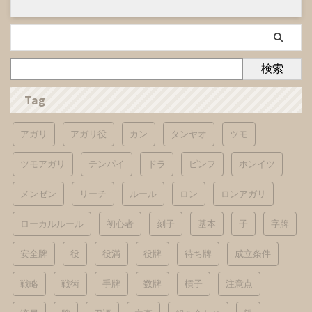
検索
Tag
アガリ
アガリ役
カン
タンヤオ
ツモ
ツモアガリ
テンパイ
ドラ
ピンフ
ホンイツ
メンゼン
リーチ
ルール
ロン
ロンアガリ
ローカルルール
初心者
刻子
基本
子
字牌
安全牌
役
役満
役牌
待ち牌
成立条件
戦略
戦術
手牌
数牌
槓子
注意点