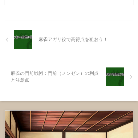
理解することで、麻雀の戦術や勝
敗判定がより明確になります。
100点棒 1,000点棒
5,000点棒 10,000点棒 ゲー
ム開始時、プレーヤーはそれぞれ
点棒（テンボウ）を合計で
麻雀アガリ役で高得点を狙おう！
25,000点分受け取ります。 点棒
は、アガリ、ノーテン、チョンボ
などの状況に応じて移動します。
ゲーム終了時 ...
麻雀の門前戦術：門前（メンゼン）の利点
と注意点