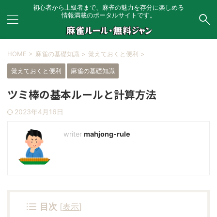
初心者から上級者まで、麻雀の魅力を存分に楽しめる
情報満載のポータルサイトです。
HOME
>
麻雀の基礎知識
>
覚えておくと便利
>
覚えておくと便利
麻雀の基礎知識
ツミ棒の基本ルールと計算方法
2023年4月16日
mahjong-rule
目次
[
表示
]