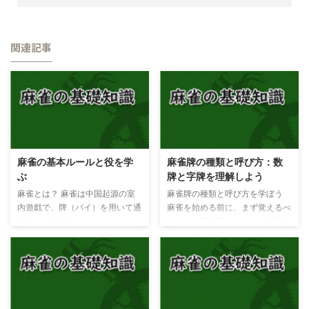
関連記事
麻雀の基本ルールと役を学
麻雀牌の種類と呼び方：数
ぶ
牌と字牌を理解しよう
麻雀とは？ 麻雀は中国起源の室
麻雀牌の種類と呼び方を学ぼう
内遊戯で、牌（パイ）を用いて通
麻雀を始める前に、まず覚えるべ
常3～4人でプレイします。ルー
きことは麻雀牌（パイ）の種類と
ルはシンプルではなく、覚えるべ
呼び方です。トランプと同様に、
き要素がたくさんあります。ここ
麻雀にもそれぞれの牌に特徴があ
では、麻雀がどんなゲームかを理
ります。麻雀牌は大きく数牌（シ
解するために、ポーカーとの類似
ューパイ）と字牌（ジハイ）の2
点や違いを例に挙げて解説してい
つに分けられます。 数牌（シュ
きます。 麻雀とポーカーの類似
ーパイ）について 数牌（シュー