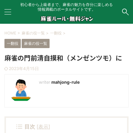
初心者から上級者まで、麻雀の魅力を存分に楽しめる
情報満載のポータルサイトです。
HOME
>
麻雀の役一覧
>
一翻役
>
一翻役
麻雀の役一覧
麻雀の門前清自摸和（メンゼンツモ）に
2023年4月15日
mahjong-rule
目次
[
表示
]