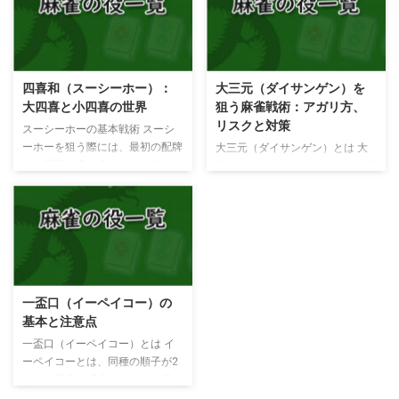
やすい手となります。 ポン ポン
多いですが、一般的に使われるも
ポンして作れるので、配牌の時に
のを紹介していきます。麻雀牌画
字牌の対子（トイツ）が多い時、
像を使いながら、役の説明を行い
ドラが多い時などは積極的に狙っ
ます。 大車輪（ダイシャリン）
てみるのもいいと思います。 ポ
大車輪は地域によってローカルル
四喜和（スーシーホー）：
大三元（ダイサンゲン）を
ンせずにこの形を作ってツモであ
ールで使われる特殊なアガリ役で
大四喜と小四喜の世界
狙う麻雀戦術：アガリ方、
がれば、四暗刻という役満となり
す。大車輪の成立条件は、手牌が
リスクと対策
ます。 こんな役との複合が可能
すべてチャンタ（老頭牌と么九牌
スーシーホーの基本戦術 スーシ
です。 タンヤオとの複合・・・
のみで構成される手）であること
ーホーを狙う際には、最初の配牌
大三元（ダイサンゲン）とは 大
タンヤオとは2〜8の数牌（シュ
です。大車輪は役満とされること
から風牌が多く含まれていること
三元（ダイサンゲン）とは、役満
ーパイ）だけでそろえるアガリ役
が多いですが、地域によっては満
が理想的です。特に、大四喜や小
のひとつで、 の3種類をす
ポン ポン ポン ホントウ ...
貫とされる場合もあります。 人
四喜を目指す場合、風牌を優先的
べて刻子（コーツ）または槓子
和（レンホー） 人和は子のみ ...
に集める戦術が有効です。 大四
（カンツ）でそろえるアガリ役で
喜（ダイスーシー） 大
す。 いずれかが2枚しかないとき
四喜（ダイスーシー）とは風牌
（それが雀頭となる場合）は小三
（東南西北）の4種類が全て刻子
元（ショウサンゲン）となりま
（コーツ）か槓子（カンツ）とな
す。鳴かずに作るのは困難で、か
一盃口（イーペイコー）の
る役です。ローカルルールによっ
といって鳴けばすぐに警戒されて
基本と注意点
てはダブル役満を採用する場合が
しまうため、滅多にアガルことが
あります。 小四喜（ショウスー
できない貴重な手です。
一盃口（イーペイコー）とは イ
シー） 小四喜（ショウ
大三元のアガリ方 大三
ーペイコーとは、同種の順子が2
スーシー）とは風牌（東南西北）
元を狙う場合、手役が完成するま
つある場合に成立するアガリ役で
の4種類のうち3つを刻子（コー
で他のプレイヤーに悟られないよ
す。 門前（メンゼン）でないと