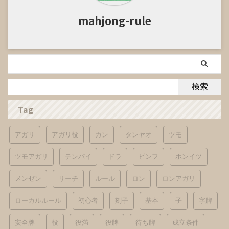
mahjong-rule
検索
Tag
アガリ
アガリ役
カン
タンヤオ
ツモ
ツモアガリ
テンパイ
ドラ
ピンフ
ホンイツ
メンゼン
リーチ
ルール
ロン
ロンアガリ
ローカルルール
初心者
刻子
基本
子
字牌
安全牌
役
役満
役牌
待ち牌
成立条件