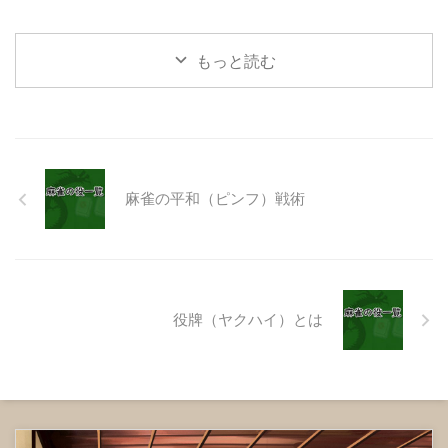
ツ）か槓子（カンツ）で揃え、 ...
うにプレイすることが重要です。
成立しません。一般高とも表記さ
鳴かずに手を進められる場合が理
れれ一色二順という別名もありま
想です ...
す。 同種の順子 同種の順子 タ
もっと読む
ンヤオや平和（ピンフ）などと絡
みやすい役なので、覚えておくと
役に立ちます。 同種の順子 同種
の順子 待ち牌によってイー
ペイコーとならない場合もありま
す。 同種の順子 同種の順子
麻雀の平和（ピンフ）戦術
この場合、かでアガリとなります
が、でアガル場合は、同種の順子
が2つとならないので、イーペイ
コーは成り立ち ...
役牌（ヤクハイ）とは