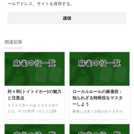
ールアドレス、サイトを保存する。
関連記事
対々和(トイトイホー)の魅力
ローカルルールの麻雀役：
と注意点
知られざる特殊役をマスタ
ーしよう
トイトイホーとは トイトイホー
とは、4つの刻子（もしくは槓
麻雀には多くの役がありますが、
子）とアタマという形で和了した
ローカルルールで使われる特殊な
時に成立するアガリ役です。 ポ
役も存在します。これらの役は正
ン、カンしても大丈夫なので作り
式な大会では採用されないことが