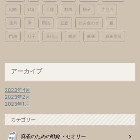
戦略
戦術
手牌
数牌
槓子
注意点
流局
牌
用語
立直
組み合わせ
親
門前
順子
高得点
鳴き
麻雀
麻雀用語
アーカイブ
2023年4月
2023年2月
2023年1月
カテゴリー
麻雀のための戦略・セオリー