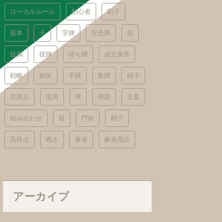
ローカルルール
初心者
刻子
基本
子
字牌
安全牌
役
役満
役牌
待ち牌
成立条件
戦略
戦術
手牌
数牌
槓子
注意点
流局
牌
用語
立直
組み合わせ
親
門前
順子
高得点
鳴き
麻雀
麻雀用語
アーカイブ