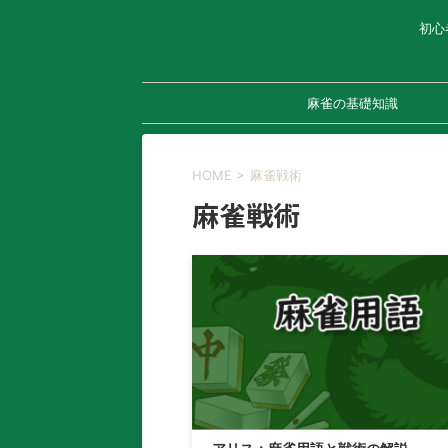
初心
麻雀の基礎知識
HOME
>
麻雀戦術
麻雀戦術