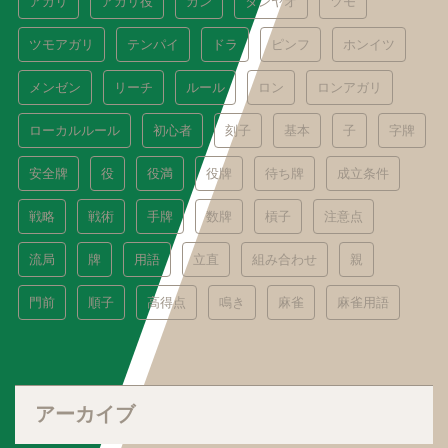
アガリ
アガリ役
カン
タンヤオ
ツモ
ツモアガリ
テンパイ
ドラ
ピンフ
ホンイツ
メンゼン
リーチ
ルール
ロン
ロンアガリ
ローカルルール
初心者
刻子
基本
子
字牌
安全牌
役
役満
役牌
待ち牌
成立条件
戦略
戦術
手牌
数牌
槓子
注意点
流局
牌
用語
立直
組み合わせ
親
門前
順子
高得点
鳴き
麻雀
麻雀用語
アーカイブ