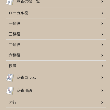
麻雀の役一覧
ローカル役
一翻役
三翻役
二翻役
六翻役
役満
麻雀コラム
麻雀用語
ア行