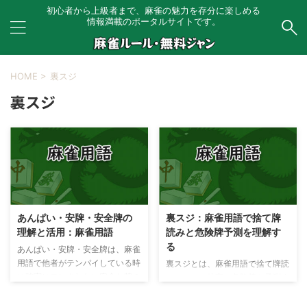
初心者から上級者まで、麻雀の魅力を存分に楽しめる
情報満載のポータルサイトです。
HOME
>
裏スジ
裏スジ
あんぱい・安牌・安全牌の
裏スジ：麻雀用語で捨て牌
理解と活用：麻雀用語
読みと危険牌予測を理解す
る
あんぱい・安牌・安全牌は、麻雀
用語で他者がテンパイしている時
裏スジとは、麻雀用語で捨て牌読
に確実にロンされない安全な牌の
みの一つ。他家の危険牌を予測す
ことを指します。これらの用語
ることが目的です。この記事では
は、麻雀プレイヤーにとって非常
裏スジの基本的な概念や危険牌予