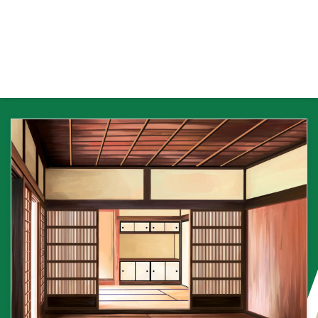
イテイ牌は南家がツモりますが、
誰かがポン・チー・ミンカンをし
たときは順番が変わるので、違う
人がハイテイ牌をツモることにな
ります。 他に役が無くてもあが
れますが、１局につき誰か１人に
しかチャンスのない役で、作ろう
と思って作れる役ではありません
ので初めからハイテイツモを期待
してはいけません！。 海底牌
（ハイテイハイ）とは その局で
ツモル事のできる最後の牌を海底
牌 ...