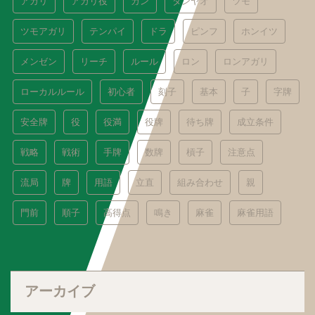
アガリ
アガリ役
カン
タンヤオ
ツモ
ツモアガリ
テンパイ
ドラ
ピンフ
ホンイツ
メンゼン
リーチ
ルール
ロン
ロンアガリ
ローカルルール
初心者
刻子
基本
子
字牌
安全牌
役
役満
役牌
待ち牌
成立条件
戦略
戦術
手牌
数牌
槓子
注意点
流局
牌
用語
立直
組み合わせ
親
門前
順子
高得点
鳴き
麻雀
麻雀用語
アーカイブ