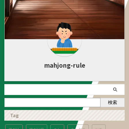
mahjong-rule
検索
Tag