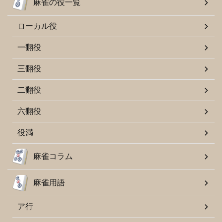
麻雀の役一覧
ローカル役
一翻役
三翻役
二翻役
六翻役
役満
麻雀コラム
麻雀用語
ア行