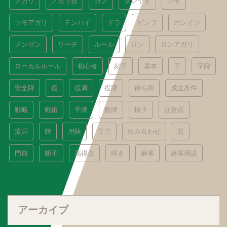
アガリ
アガリ役
カン
タンヤオ
ツモ
ツモアガリ
テンパイ
ドラ
ピンフ
ホンイツ
メンゼン
リーチ
ルール
ロン
ロンアガリ
ローカルルール
初心者
刻子
基本
子
字牌
安全牌
役
役満
役牌
待ち牌
成立条件
戦略
戦術
手牌
数牌
槓子
注意点
流局
牌
用語
立直
組み合わせ
親
門前
順子
高得点
鳴き
麻雀
麻雀用語
アーカイブ