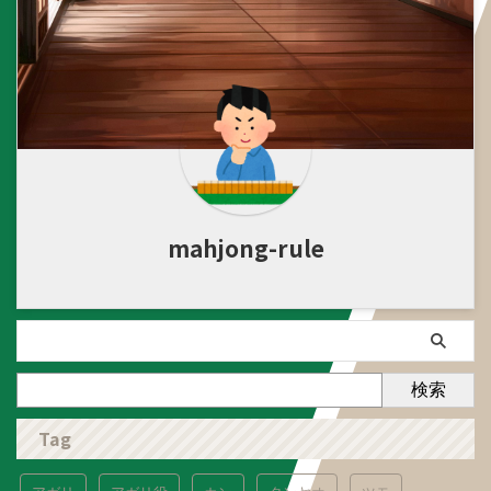
mahjong-rule
検索
Tag