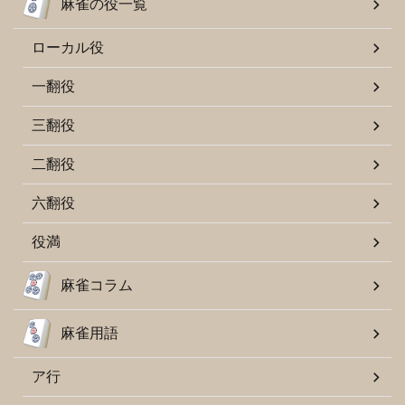
麻雀の役一覧
ローカル役
一翻役
三翻役
二翻役
六翻役
役満
麻雀コラム
麻雀用語
ア行