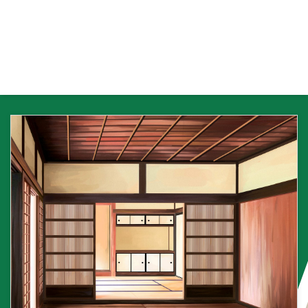
イテイ牌は南家がツモりますが、
誰かがポン・チー・ミンカンをし
たときは順番が変わるので、違う
人がハイテイ牌をツモることにな
ります。 他に役が無くてもあが
れますが、１局につき誰か１人に
しかチャンスのない役で、作ろう
と思って作れる役ではありません
ので初めからハイテイツモを期待
してはいけません！。 海底牌
（ハイテイハイ）とは その局で
ツモル事のできる最後の牌を海底
牌 ...