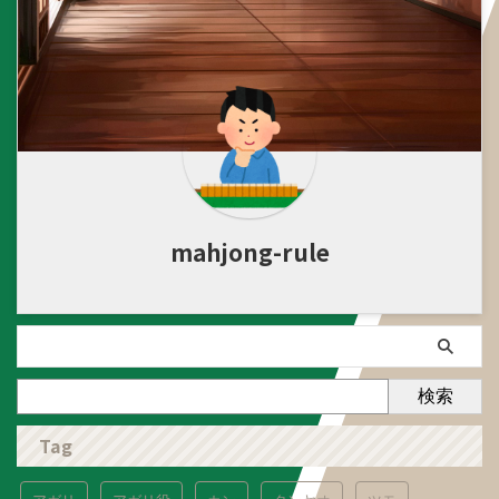
mahjong-rule
検索
Tag