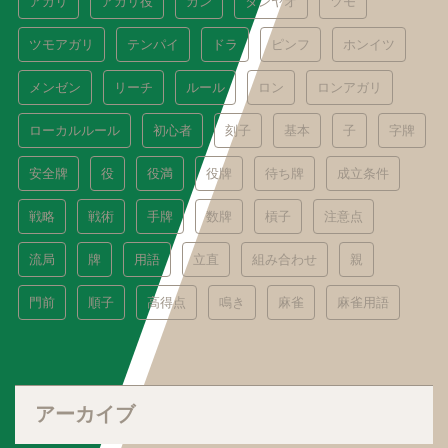
アガリ
アガリ役
カン
タンヤオ
ツモ
ツモアガリ
テンパイ
ドラ
ピンフ
ホンイツ
メンゼン
リーチ
ルール
ロン
ロンアガリ
ローカルルール
初心者
刻子
基本
子
字牌
安全牌
役
役満
役牌
待ち牌
成立条件
戦略
戦術
手牌
数牌
槓子
注意点
流局
牌
用語
立直
組み合わせ
親
門前
順子
高得点
鳴き
麻雀
麻雀用語
アーカイブ