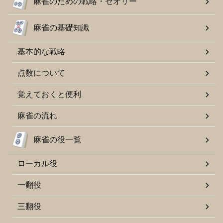
麻雀のための戦略・セオリー
麻雀の基礎知識
基本的な戦略
点数について
覚えておくと便利
麻雀の流れ
麻雀の役一覧
ローカル役
一翻役
三翻役