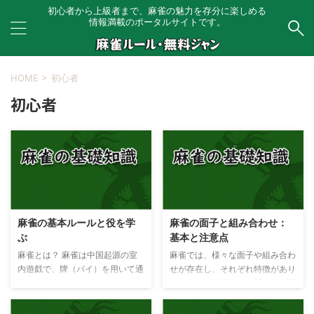
初心者から上級者まで、麻雀の魅力を存分に楽しめる
情報満載のポータルサイトです。
HOME
>
初心者
初心者
麻雀の基本ルールと役を学
麻雀の面子と組み合わせ：
ぶ
基本と注意点
麻雀とは？ 麻雀は中国起源の室
麻雀では、様々な面子や組み合わ
内遊戯で、牌（パイ）を用いて通
せが存在し、それぞれ特徴があり
常3～4人でプレイします。ルー
ます。この記事では、基本的な面
ルはシンプルではなく、覚えるべ
子や組み合わせの種類と呼び方を
き要素がたくさんあります。ここ
解説します。また、注意点や初心