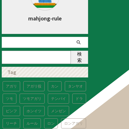
mahjong-rule
検
索
Tag
アガリ
アガリ役
カン
タンヤオ
ツモ
ツモアガリ
テンパイ
ドラ
ピンフ
ホンイツ
メンゼン
リーチ
ルール
ロン
ロンアガリ