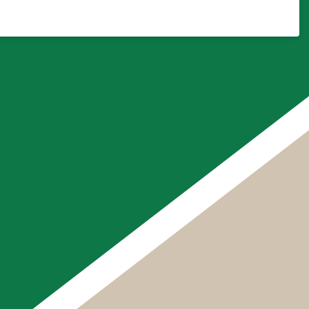
ように
なりま
り（反
になり