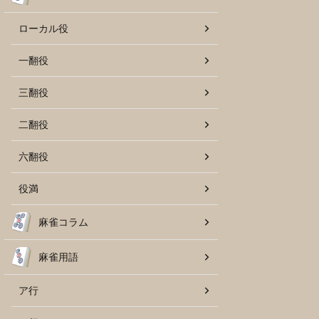
ローカル役
一翻役
三翻役
二翻役
六翻役
役満
麻雀コラム
麻雀用語
ア行