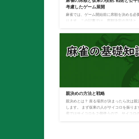
麻雀の席順と仮東の役割: 戦術と公平
考慮したゲーム展開
麻雀では、ゲーム開始前に席順を決める必
ります。この記事では、席順決定の方法と
（カリトン）と呼ばれる特別な役割につい
します。また、麻雀牌を活用したイメージ
入れています。 席順決定の方法 麻雀の席順
は、通常、牌を使って行われます。まず、
南、西、北の四つの風牌を裏向きにして混
す。次に、プレイヤー全員が1枚ずつ牌を引
す。引いた牌に応じて、プレイヤーは以下
座ります。 仮東（カリトン）の役割 東風牌
ン）を引いたプレイヤーは仮東（カリトン
り、好きな席に座ることがで ...
親決めの方法と戦略
親決めとは？ 座る場所が決まったら次は親
します。 まず仮東の人がサイコロを振りま
雀ではサイコロを２個使うので、サイコロ
出る可能性は2～12となります。 仮東（カ
ン）の人がサイコロを振ったら、仮東（カ
ン）から左回り（反時計回り）サイコロの
番目の人が、２回目のサイコロを振ります