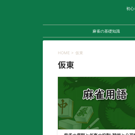
初心
麻雀の基礎知識
HOME
>
仮東
仮東