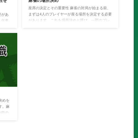
性を
麻雀の場所決め
座席の決定とその重要性 麻雀の対局が始まる前、
まずは4人のプレイヤーが座る場所を決定する必要
要があ
があります。これを場所決めと呼び、一部のプレ
、仮東
イヤーにとっては重要な要素となります。 場所決
て説明
めの方法 ◆手順手順１最初に、を裏返しにし、各
も取り
プレイヤーが1枚ずつ引きます。手順２を引いた人
決定
は、好きな場所に座ることができます。この時点
東、
で、を引いた人を仮東（カリトン）と呼びます。
ぜま
手順３仮東（カリトン）から反時計回りに、、、
きま
の順でプレイヤーが座ります。これで座る場所が
の席に
決定されます。 座席選びの戦略と運気 座席選び
（ト
は、麻雀の戦術 ...
）とな
決めを
す。麻
の目の
リト
リト
目の数
。上の