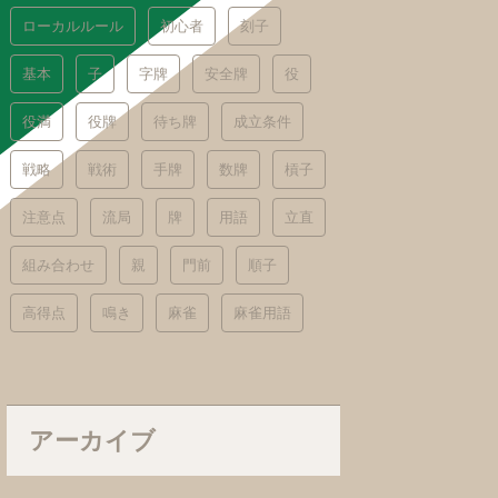
ローカルルール
初心者
刻子
基本
子
字牌
安全牌
役
役満
役牌
待ち牌
成立条件
戦略
戦術
手牌
数牌
槓子
注意点
流局
牌
用語
立直
組み合わせ
親
門前
順子
高得点
鳴き
麻雀
麻雀用語
アーカイブ