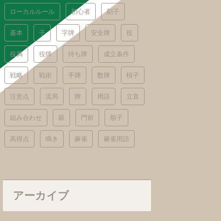
ローカルルール
初心者
刻子
基本
子
字牌
安全牌
役
役満
役牌
待ち牌
成立条件
戦略
戦術
手牌
数牌
槓子
注意点
流局
牌
用語
立直
組み合わせ
親
門前
順子
高得点
鳴き
麻雀
麻雀用語
アーカイブ