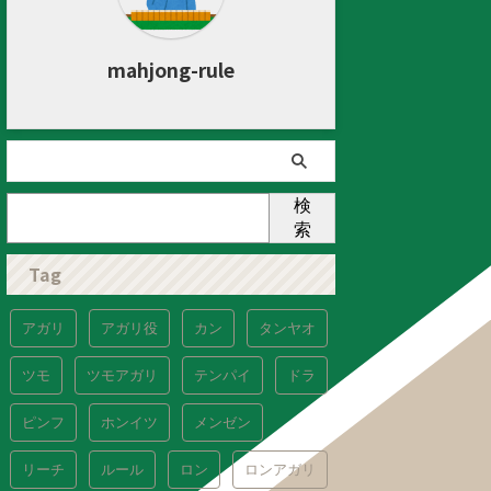
mahjong-rule
検
索
Tag
アガリ
アガリ役
カン
タンヤオ
ツモ
ツモアガリ
テンパイ
ドラ
ピンフ
ホンイツ
メンゼン
リーチ
ルール
ロン
ロンアガリ