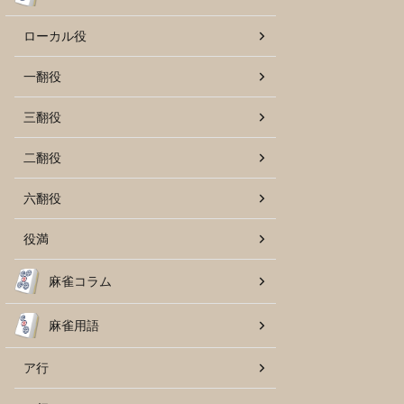
ローカル役
一翻役
三翻役
二翻役
六翻役
役満
麻雀コラム
麻雀用語
ア行