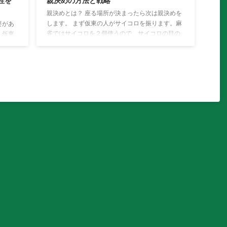
性を
親決めの方法と戦略
親決めとは？ 座る場所が決まったら次は親決めを
します。 まず仮東の人がサイコロを振ります。麻
要があ
雀ではサイコロを２個使うので、サイコロの目の
、仮東
出る可能性は2～12となります。 仮東（カリト
て説明
ン）の人がサイコロを振ったら、仮東（カリト
も取り
ン）から左回り（反時計回り）サイコロの目の数
決定
番目の人が、２回目のサイコロを振ります。上の
東、
図では1＋2で3が出ました。 よって、↓のように
ぜま
なります。 ２回目のサイコロが2＋4で6となりま
きま
す。２回目のサイコロを振った人から左回り（反
の席に
時計回り）サイコロの目の数番目の人が親になり
（ト
ます。 これで ...
）とな