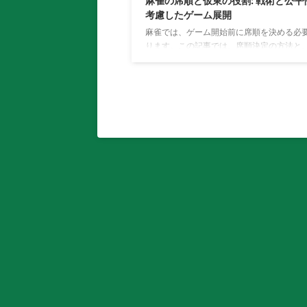
麻雀の席順と仮東の役割: 戦術と公平
考慮したゲーム展開
麻雀では、ゲーム開始前に席順を決める必
ります。この記事では、席順決定の方法と
（カリトン）と呼ばれる特別な役割につい
します。また、麻雀牌を活用したイメージ
入れています。 席順決定の方法 麻雀の席順
は、通常、牌を使って行われます。まず、
南、西、北の四つの風牌を裏向きにして混
す。次に、プレイヤー全員が1枚ずつ牌を引
す。引いた牌に応じて、プレイヤーは以下
座ります。 仮東（カリトン）の役割 東風牌
ン）を引いたプレイヤーは仮東（カリトン
り、好きな席に座ることがで ...