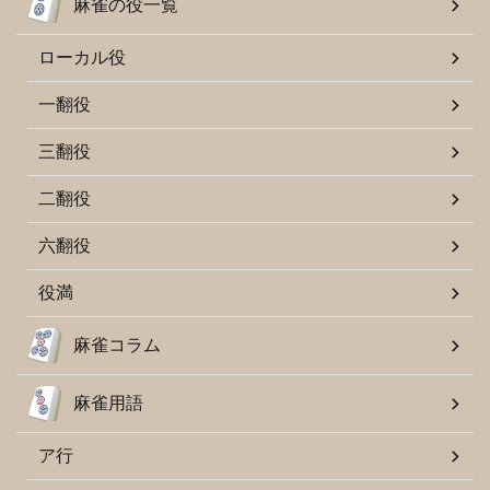
麻雀の役一覧
ローカル役
一翻役
三翻役
二翻役
六翻役
役満
麻雀コラム
麻雀用語
ア行