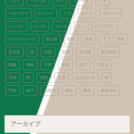
アガリ
アガリ役
カン
タンヤオ
ツモ
ツモアガリ
テンパイ
ドラ
ピンフ
ホンイツ
メンゼン
リーチ
ルール
ロン
ロンアガリ
ローカルルール
初心者
刻子
基本
子
字牌
安全牌
役
役満
役牌
待ち牌
成立条件
戦略
戦術
手牌
数牌
槓子
注意点
流局
牌
用語
立直
組み合わせ
親
門前
順子
高得点
鳴き
麻雀
麻雀用語
アーカイブ