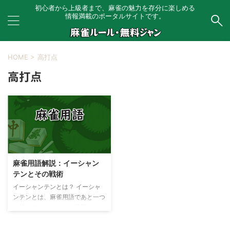
初心者から上級者まで、麻雀の魅力を存分に楽しめる
情報満載のポータルサイトです。
HOME
>
高打点
高打点
麻雀用語解説：イーシャン
テンとその戦術
イーシャンテンとは？ イーシャ
ンテンとは、麻雀用語であと一つ
の牌でテンパイになる状態のこと
を指します。この状態は、手が完
成に非常に近いため、適切な戦術