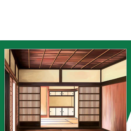
を取ることで勝利に近づくことが
できます。 イーシャンテンの戦
術 イーシャンテンの状態では、
次の牌でテンパイになる可能性が
高いため、以下のような戦術を取
ることが効果的です。 イーシャ
ンテンの判断基準 イーシャンテ
ンの状態を判断するためには、手
牌の形や待ち牌の数を考慮するこ
とが重要です。また、場の状況や
対戦相手の動きにも注意を払い、
自分の手を最適化することが求め
...