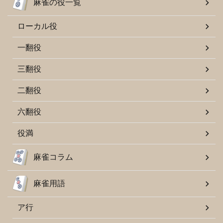
麻雀の役一覧
ローカル役
一翻役
三翻役
二翻役
六翻役
役満
麻雀コラム
麻雀用語
ア行