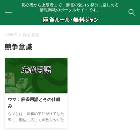
初心者から上級者まで、麻雀の魅力を存分に楽しめる
情報満載のポータルサイトです。
HOME
>
競争意識
競争意識
ウマ：麻雀用語とその仕組
み
ウマとは、麻雀の半荘が終了した
際に、順位に応じて点数をやり取
りする仕組みです。具体的には、
4位のプレイヤーが1位のプレイ
ヤーに点数を支払い、3位のプレ