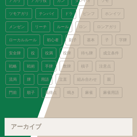
アガリ
アガリ役
カン
タンヤオ
ツモ
ツモアガリ
テンパイ
ドラ
ピンフ
ホンイツ
メンゼン
リーチ
ルール
ロン
ロンアガリ
ローカルルール
初心者
刻子
基本
子
字牌
安全牌
役
役満
役牌
待ち牌
成立条件
戦略
戦術
手牌
数牌
槓子
注意点
流局
牌
用語
立直
組み合わせ
親
門前
順子
高得点
鳴き
麻雀
麻雀用語
アーカイブ