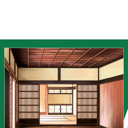
イヤーが2位のプレイヤーに点数
を支払います。ウマの点数は、ゲ
ーム開始前に参加者間で決められ
ることが一般的です。 ウマの意
義とメリット ウマは、麻雀ゲー
ムにおいて順位への報酬を与える
役割を果たしています。ウマによ
り、単に点数を稼ぐだけでなく、
上位に入ることが重要になりま
す。これによって、プレイヤーは
より積極的に勝利を目指すことが
求められ、ゲーム全体の競争意識
が ...