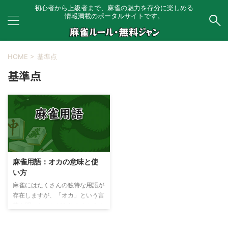
初心者から上級者まで、麻雀の魅力を存分に楽しめる
情報満載のポータルサイトです。
HOME
>
基準点
基準点
麻雀用語：オカの意味と使
い方
麻雀にはたくさんの独特な用語が
存在しますが、「オカ」という言
葉を聞いたことがありますか？オ
カは麻雀の対局終了時に重要とな
る要素のひとつです。この記事で