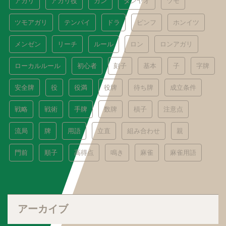
アガリ
アガリ役
カン
タンヤオ
ツモ
ツモアガリ
テンパイ
ドラ
ピンフ
ホンイツ
メンゼン
リーチ
ルール
ロン
ロンアガリ
ローカルルール
初心者
刻子
基本
子
字牌
安全牌
役
役満
役牌
待ち牌
成立条件
戦略
戦術
手牌
数牌
槓子
注意点
流局
牌
用語
立直
組み合わせ
親
門前
順子
高得点
鳴き
麻雀
麻雀用語
アーカイブ