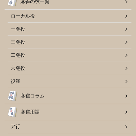
麻雀の役一覧
ローカル役
一翻役
三翻役
二翻役
六翻役
役満
麻雀コラム
麻雀用語
ア行