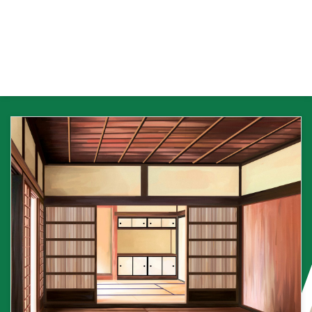
は、オカの意味と役割について解
説します。 オカとは何か？ オカ
とは、麻雀の対局終了時に各プレ
イヤーの点数を清算する際に考慮
される、配給原点と基準点の差額
のことを指します。通常、麻雀で
は対局開始時に各プレイヤーに配
給原点が与えられ、その後のゲー
ムの進行によって得られる点数が
増減します。 オカの計算方法 対
局終了時には、配給原点と基準点
の差額がオカとして計算され ...