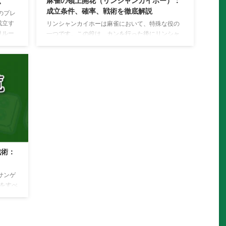
点
麻雀の嶺上開花（リンシャンカイホー）：
成立条件、確率、戦術を徹底解説
のプレ
成立す
リンシャンカイホーは麻雀において、特殊な役の
りルー
一つです。この役は、カンを行った後にリンシャ
その手
ン牌であがることが条件となっています。この記
や状況
事では、リンシャンカイホーの成立条件や確率、
。 後
他の役との組み合わせについて解説します。 リン
より高
シャンカイホーの成立条件 リンシャンカイホー
手牌を
は、以下の条件を満たすと成立します。 これらの
ような
条件を満たすと、リンシャンカイホーが成立し、1
。これ
飜が加算されます。また、メンゼンであることは
況を予
必須条件ではありません。 カン 上の場
合、 をカンして を王牌（ワンパイ）の最
後から引いてこればリ ...
戦術：
サンゲ
をすべ
そろえ
とき
ウサン
で、か