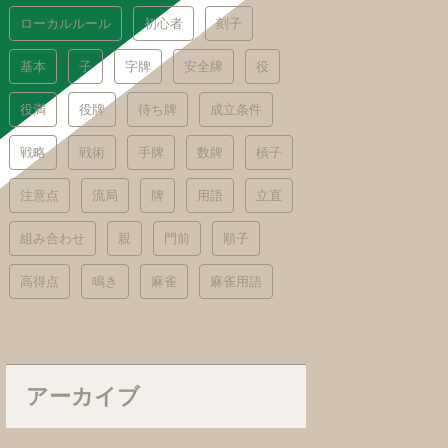
ローカルルール
初心者
刻子
基本
子
字牌
安全牌
役
役満
役牌
待ち牌
成立条件
戦略
戦術
手牌
数牌
槓子
注意点
流局
牌
用語
立直
組み合わせ
親
門前
順子
高得点
鳴き
麻雀
麻雀用語
アーカイブ