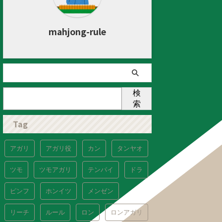
mahjong-rule
検
索
Tag
アガリ
アガリ役
カン
タンヤオ
ツモ
ツモアガリ
テンパイ
ドラ
ピンフ
ホンイツ
メンゼン
リーチ
ルール
ロン
ロンアガリ