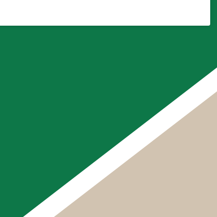
め、滅
合、手
ないよ
手を進