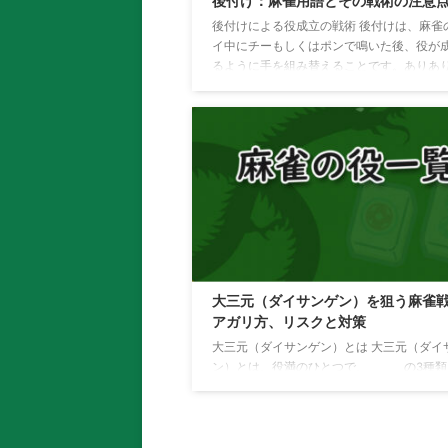
後付け：麻雀用語とその戦術の注意
後付けによる役成立の戦術 後付けは、麻雀
イ中にチーもしくはポンで鳴いた後、役が
るように手を組み替えることです。ありあ
ルでは、後付けによって役が成立すると、
は有効となります。後付けは、特定の戦術
において有益なプレイとなることがあります
付けのメリット 後付けを利用することで、
い得点の役を狙うことができます。また、
組み替えることで、他のプレイヤーがどの
役を狙っているのかを隠すことができます
により、他のプレイヤーが自分の手牌の状
測しづらくなり、自分 ...
大三元（ダイサンゲン）を狙う麻雀
アガリ方、リスクと対策
大三元（ダイサンゲン）とは 大三元（ダイ
ン）とは、役満のひとつで、 の3種類
て刻子（コーツ）または槓子（カンツ）で
るアガリ役です。 いずれかが2枚しかない
（それが雀頭となる場合）は小三元（ショ
ゲン）となります。鳴かずに作るのは困難