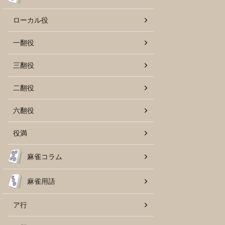
ローカル役
一翻役
三翻役
二翻役
六翻役
役満
麻雀コラム
麻雀用語
ア行