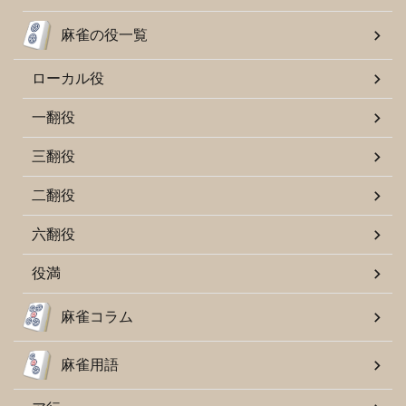
麻雀の役一覧
ローカル役
一翻役
三翻役
二翻役
六翻役
役満
麻雀コラム
麻雀用語