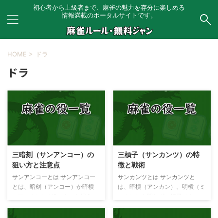
初心者から上級者まで、麻雀の魅力を存分に楽しめる
情報満載のポータルサイトです。
HOME
>
ドラ
ドラ
三暗刻（サンアンコー）の
三槓子（サンカンツ）の特
狙い方と注意点
徴と戦術
サンアンコーとは サンアンコー
サンカンツとは サンカンツと
とは、暗刻（アンコー）か暗槓
は、暗槓（アンカン）、明槓（ミ
（アンカン）が3つあった場合に
ンカン）を問わず、槓子（カン
成立するアガリ役です。 手牌の
ツ）を３組作るとつく役です。
中に暗刻（アンコー）か暗槓（ア
サンカンツを成立させるために