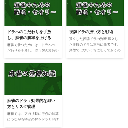
ンカン）が３個すでにある場合に
は、３回の冠が必要なので、必然
は、残りの一組はポン、チーして
的にカンドラも最低３つ増えま
もサンアンコーは成立します。
す。ドラが増えるということは、
暗刻（アンコー）とは
同時に裏ドラも増えるということ
ポンをしないでつくった同じ牌の
です。 親がリーチをかけていた
ドラへのこだわりを手放
役牌ドラの扱い方と戦術
3枚の組み合わせです。 ◆よくあ
りする場合などは、サンカンツを
し、麻雀の勝率を上げる
るトイトイとの複合 暗刻（アン
狙うのは避けたほうがいいかも知
孤立した役牌ドラの判断 孤立し
コー） 暗刻（アンコー） 暗刻
れません。 下の例では、全て暗
た役牌のドラは本当に曲者です。
麻雀で勝つためには、ドラへのこ
（アンコー） ポン 覚えておこ
槓（アンカン）なのでサンアンコ
序盤ではやいうちに切っておくの
だわりを手放し、待ち牌の枚数や
う！ 暗刻（アンコー） 暗刻（ア
ーとサンカンツが複合します。
も考えられますが、ポンされると
ピンフを重視することが大切で
ンコー） 暗刻（アンコー） 暗刻
覚えておこう！ 槓（カン）をす
苦しくなるのは自分です。どうせ
す。この記事では、ドラを効果的
（アンコー） 暗刻（アンコ ...
るたびに、槓ドラが増えるので自
ドラ役牌を切るのなら、自分の手
に活用しながら麻雀で勝利するた
分にとっ ...
が完全に出来上がった時点でも十
めの戦術を紹介します。 ドラと
分に勝負に出ることができます。
は アガッタときに得点の加算に
ツモ ドラ ドラ役牌のリスクと相
つながる特定の牌（パイ）をドラ
手の心理 ドラの約牌は鳴かれて
と呼びます。 アガッタときに、
しまうと、満貫が確定してしまい
手牌もしくはロンした牌（パイ）
麻雀のドラ：効果的な狙い
ます。序盤に他家の１人でも
の中にドラが含まれる場合、1枚
方とリスク管理
を切ってこれば他のプレイヤー
につき1飜が加算されますが、
が を対子（トイツ）で持ってい
役・アガリ役としては成立しない
麻雀では、アガリ時に得点の加算
る可能性は低くなるので、 が完
ため、ドラを持っているだけでは
につながる特定の牌をドラと呼び
全に孤立牌なら切ってもかまわな
役が無いと同じことなので、ドラ
ます。ドラは役としては成立しな