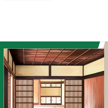
いでしょう。しかし、誰も序盤 ...
のみではアガルことはできませ
いため、ドラだけではアガルこと
ん。 ドラの決まり方 牌山の配牌
ができません。この記事では、麻
（ハ ...
雀のドラについて、その種類とル
ールを詳しく解説していきます。
ドラの基本的な意味 ドラは、ア
ガリ時に手牌もしくはロンした牌
の中に含まれる場合、1枚につき1
飜が加算されます。しかし、ドラ
は役・アガリ役としては成立しな
いため、ドラだけではアガルこと
ができません。 ドラの決まり方
ドラは、牌山の配牌を取り始めた
場所から数えて3つ目の上段の牌
を表向きにし、ドラ表示牌 ...