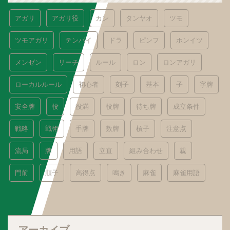
アガリ
アガリ役
カン
タンヤオ
ツモ
ツモアガリ
テンパイ
ドラ
ピンフ
ホンイツ
メンゼン
リーチ
ルール
ロン
ロンアガリ
ローカルルール
初心者
刻子
基本
子
字牌
安全牌
役
役満
役牌
待ち牌
成立条件
戦略
戦術
手牌
数牌
槓子
注意点
流局
牌
用語
立直
組み合わせ
親
門前
順子
高得点
鳴き
麻雀
麻雀用語