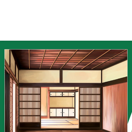
わんだーらんど 人気の麻雀漫画
の咲-Saki- のエンディングテー
マです。 多面聴・一向聴・中張
牌・双ポン聴などの麻雀用語が歌
詞にあります。 アニメの声優の
伊藤静、植田佳奈、小清水亜美、
釘宮理恵、白石涼子が歌っていま
す。 曲タイトル 熱烈歓迎わんだ
ーらんど 発売日 2009年5月27日
メーカー GloryHeaven 歌手 伊藤
静、植田佳奈、小 ...