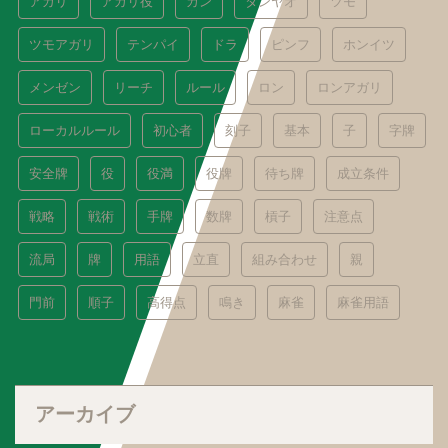
アガリ
アガリ役
カン
タンヤオ
ツモ
ツモアガリ
テンパイ
ドラ
ピンフ
ホンイツ
メンゼン
リーチ
ルール
ロン
ロンアガリ
ローカルルール
初心者
刻子
基本
子
字牌
安全牌
役
役満
役牌
待ち牌
成立条件
戦略
戦術
手牌
数牌
槓子
注意点
流局
牌
用語
立直
組み合わせ
親
門前
順子
高得点
鳴き
麻雀
麻雀用語
アーカイブ