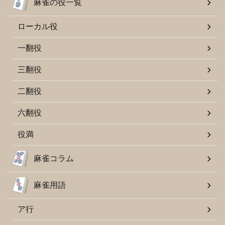
麻雀の役一覧
ローカル役
一翻役
三翻役
二翻役
六翻役
役満
麻雀コラム
麻雀用語
ア行