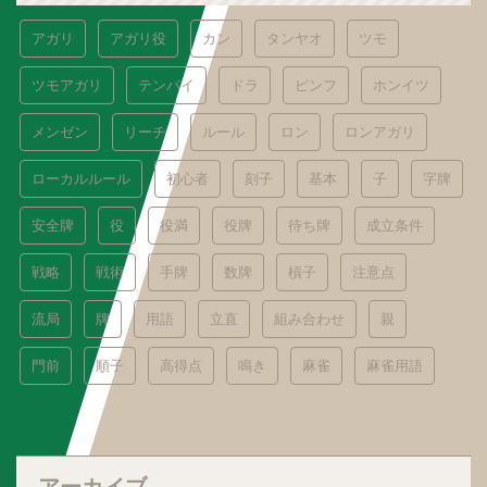
アガリ
アガリ役
カン
タンヤオ
ツモ
ツモアガリ
テンパイ
ドラ
ピンフ
ホンイツ
メンゼン
リーチ
ルール
ロン
ロンアガリ
ローカルルール
初心者
刻子
基本
子
字牌
安全牌
役
役満
役牌
待ち牌
成立条件
戦略
戦術
手牌
数牌
槓子
注意点
流局
牌
用語
立直
組み合わせ
親
門前
順子
高得点
鳴き
麻雀
麻雀用語