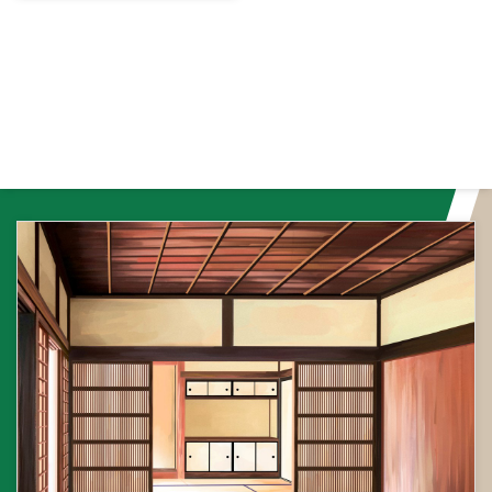
な場合には緑一色が成立せず、混
飜】+メンゼンツモ【1飜】＝2飜
す。アガリ役を熟知し、自分の集
一色（ホンイツ）となってしま ...
この2飜は、 ...
め方や攻め方を工夫することで、
高得点を狙えるようになります。
この記事では、麻雀のアガリ役に
ついて解説し、高得点を狙うため
の戦術を紹介します。 アガリ役
とは？ アガリ役とは、麻雀で和
了るために必要な役のことを指し
ます。役にはいくつかの種類があ
り、それぞれに得点が設定されて
います。役を獲得できない状態で
和了ると、チョンボ（違反）とな
ります。そのため、麻雀をプレイ
する際には、役の種類を理解し、
適 ...