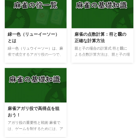
に捨てる牌の例 １順目 東家
やすい手となります。 ポン ポン
ドラ 上記の例では、ホンイツ
ポンして作れるので、配牌の時に
の可能性が高いと考えられます。
字牌の対子（トイツ）が多い時、
孤立している北と南が目に付きま
ドラが多い時などは積極的に狙っ
すが、効率の悪いペンチャン形の
てみるのもいいと思います。 ポ
緑一色（リューイーソー）
麻雀の点数計算：符と飜の
待ちしかない1萬と1筒も捨て候補
ンせずにこの形を作ってツモであ
とは
正確な計算方法
として考慮しましょう。 麻雀は
がれば、四暗刻という役満となり
スピード性が要求されるゲームで
ます。 こんな役との複合が可能
緑一色（リュウイーソー）は、麻
親と子の場合の計算式 符と飜に
あり、瞬時に答えを導き出すこと
です。 タンヤオとの複合・・・
雀で成立するアガリ役の一つで、
よる点数計算方法は、親と子の場
が求められます。トレーニング次
タンヤオとは2〜8の数牌（シュ
索子（ソーズ）の以下の牌と發
合で異なります。以下に、それぞ
第で不要な牌の見極め方を身に ...
ーパイ）だけでそろえるアガリ役
（ハツ）だけを使って和了（ホー
れの計算式を示します。 子の場
ポン ポン ポン ホントウ ...
ラ）したときに達成されます。
合の計算式 アガリ符×4（子は4
と この役は、牌がすべて緑色で
と制定されている）×（2の飜数
あることからオールグリーンとも
乗） 親の場合の計算式 アガリ符
呼ばれています。緑一色は、清老
×6（親は6と制定されている）
頭と同じく6種類の牌しか使えな
×（2の飜数乗） これらの計算式
いため、役満の中でも難易度が高
を覚えておけば、アガリ符と飜数
麻雀アガリ役で高得点を狙
いとされています。 注
を適用して点数を計算できます。
おう！
意点：赤が入ると緑一色は成立し
あがり！ アガリ符と飜
ない 緑一色を狙う際は、赤色の
数の計算方法の例 以下に、子の
アガリ役の重要性と戦術 麻雀で
牌が入ると成立しないことに注意
場合の点数計算方法の例を示しま
は、ゲームを制するためには、ア
が必要です。例えば、以下のよう
す。 例１ アガリ役：タンヤオ【1
ガリ役を獲得することが必須で