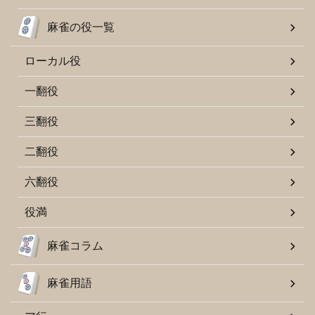
麻雀の役一覧
ローカル役
一翻役
三翻役
二翻役
六翻役
役満
麻雀コラム
麻雀用語