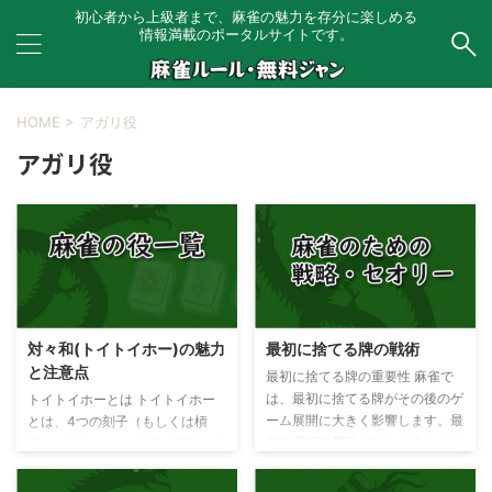
初心者から上級者まで、麻雀の魅力を存分に楽しめる
情報満載のポータルサイトです。
HOME
>
アガリ役
アガリ役
対々和(トイトイホー)の魅力
最初に捨てる牌の戦術
と注意点
最初に捨てる牌の重要性 麻雀で
は、最初に捨てる牌がその後のゲ
トイトイホーとは トイトイホー
ーム展開に大きく影響します。最
とは、4つの刻子（もしくは槓
初の選択で勝敗が分かれることも
子）とアタマという形で和了した
あり、視野を広げて手牌の可能性
時に成立するアガリ役です。 ポ
を考えることが重要です。 最初
ン、カンしても大丈夫なので作り